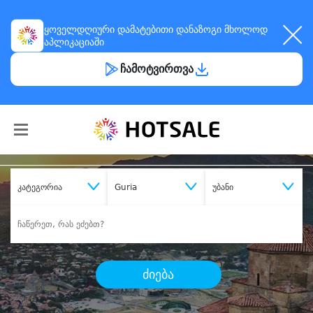
ყოველდღიური
დამატებითი დანაზოგი
მხოლოდ
აპლიკაციაში
ჩამოტვირთვა
კატეგორია
Guria
უბანი
ძიება
შეიძინე
სასურველი მომსახურება