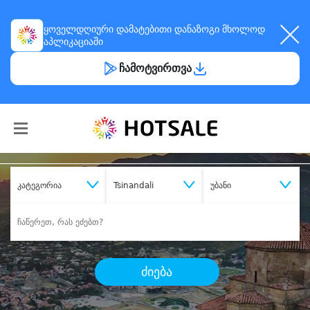
ყოველდღიური
დამატებითი დანაზოგი
მხოლოდ
აპლიკაციაში
ჩამოტვირთვა
კატეგორია
Tsinandali
უბანი
ძიება
შეიძინე
სასურველი მომსახურება