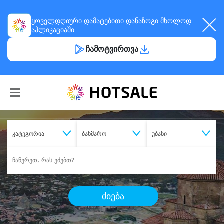
ყოველდღიური
დამატებითი დანაზოგი
მხოლოდ
აპლიკაციაში
ჩამოტვირთვა
კატეგორია
ბახმარო
უბანი
ძიება
შეიძინე
სასურველი მომსახურება