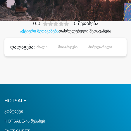
დიდი დანაზოგით
0.0
0 შეფასება
აქტიური შეთავაზება
დასრულებული შეთავაზება
დალაგება:
ახალი
მთავრდება
პოპულარული
დანა
HOTSALE
კონტაქტი
HOTSALE-ის შესახებ