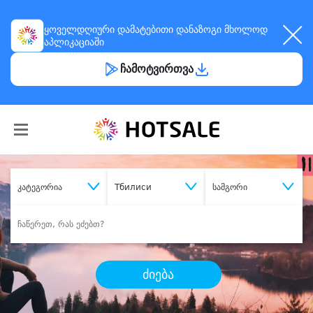
ყოველდღიური
დამატებითი დანაზოგი
მხოლოდ
აპლიკაციაში
ჩამოტვირთვა
კატეგორია
Тбилиси
სამგორი
ძიება
შეიძინე
სასურველი მომსახურება