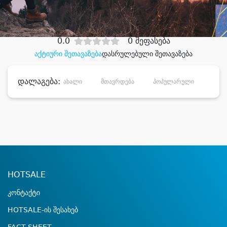
დიდი დანაზოგით
0.0
0 შეფასება
აქტიური შეთავაზება
დასრულებული შეთავაზება
დალაგება:
ახალი
მთავრდება
პოპულარული
დანა
HOTSALE
კონტაქტი
HOTSALE-ის შესახებ