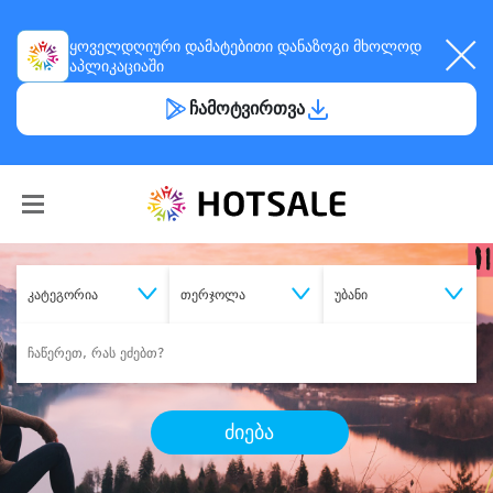
ყოველდღიური
დამატებითი დანაზოგი
მხოლოდ
აპლიკაციაში
ჩამოტვირთვა
კატეგორია
თერჯოლა
უბანი
ძიება
შეიძინე
სასურველი მომსახურება