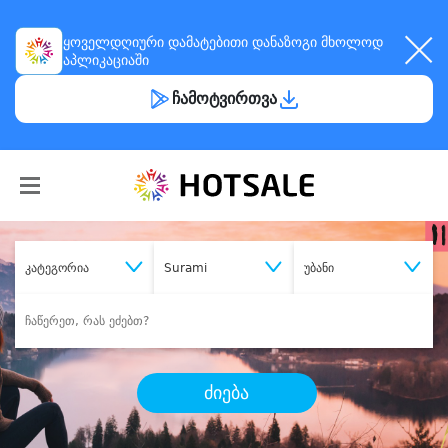
ყოველდღიური
დამატებითი დანაზოგი
მხოლოდ
აპლიკაციაში
ჩამოტვირთვა
კატეგორია
Surami
უბანი
ძიება
შეიძინე
სასურველი მომსახურება