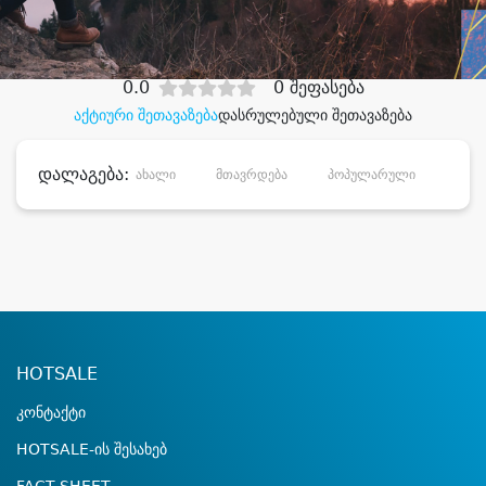
დიდი დანაზოგით
0.0
0 შეფასება
აქტიური შეთავაზება
დასრულებული შეთავაზება
დალაგება:
ახალი
მთავრდება
პოპულარული
დანა
HOTSALE
კონტაქტი
HOTSALE-ის შესახებ