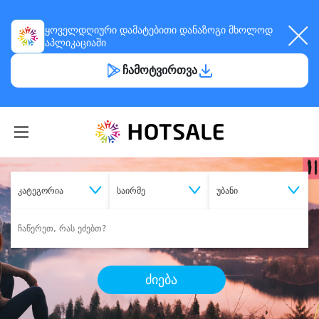
ყოველდღიური
დამატებითი დანაზოგი
მხოლოდ
აპლიკაციაში
ჩამოტვირთვა
კატეგორია
საირმე
უბანი
ძიება
შეიძინე
სასურველი მომსახურება