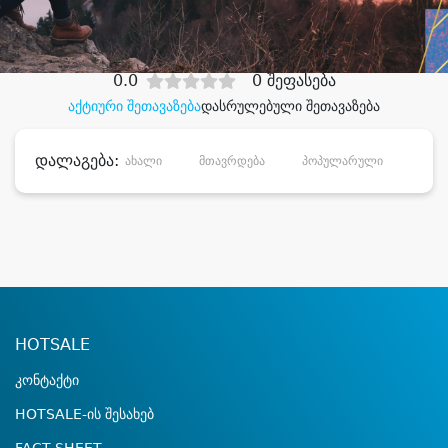
დიდი დანაზოგით
0.0
0 შეფასება
აქტიური შეთავაზება
დასრულებული შეთავაზება
დალაგება:
ახალი
მთავრდება
პოპულარული
დანა
HOTSALE
კონტაქტი
HOTSALE-ის შესახებ