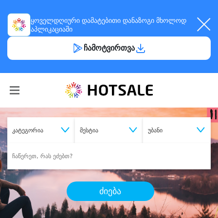
ყოველდღიური
დამატებითი დანაზოგი
მხოლოდ
აპლიკაციაში
ჩამოტვირთვა
კატეგორია
მესტია
უბანი
ძიება
შეიძინე
სასურველი მომსახურება