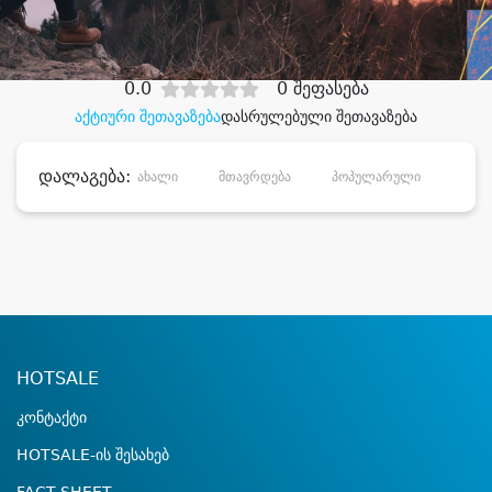
დიდი დანაზოგით
0.0
0 შეფასება
აქტიური შეთავაზება
დასრულებული შეთავაზება
დალაგება:
ახალი
მთავრდება
პოპულარული
დანა
HOTSALE
კონტაქტი
HOTSALE-ის შესახებ