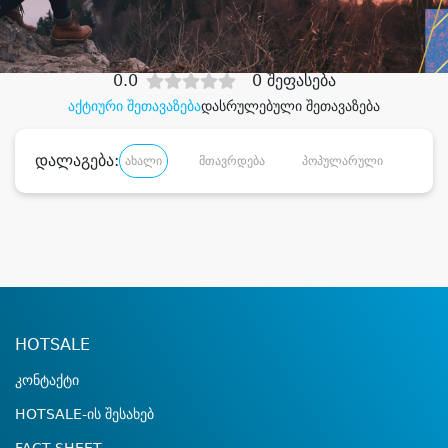
დიდი დანაზოგით
0.0
0 შეფასება
აქტიური შეთავაზება
დასრულებული შეთავაზება
დალაგება:
ახალი
მთავრდება
პოპულარული
დანა
HOTSALE
კონტაქტი
HOTSALE-ის შესახებ