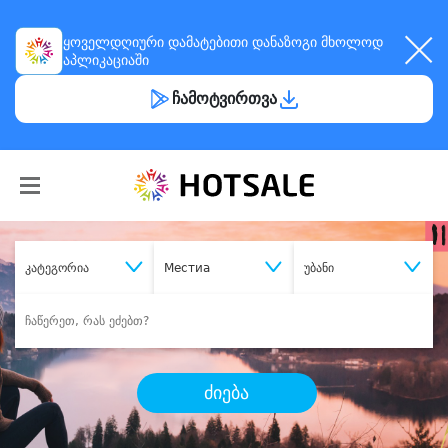
ყოველდღიური
დამატებითი დანაზოგი
მხოლოდ
აპლიკაციაში
ჩამოტვირთვა
კატეგორია
Местиа
უბანი
ძიება
შეიძინე
სასურველი მომსახურება