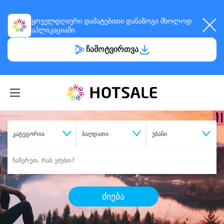
ყოველდღიური
დამატებითი დანაზოგი
მხოლოდ
აპლიკაციაში
ჩამოტვირთვა
კატეგორია
ბაღდათი
უბანი
ძიება
შეიძინე
სასურველი მომსახურება