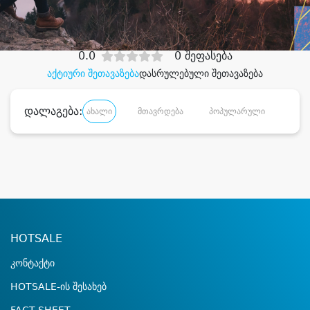
დიდი დანაზოგით
0.0
0 შეფასება
აქტიური შეთავაზება
დასრულებული შეთავაზება
დალაგება:
ახალი
მთავრდება
პოპულარული
დანა
HOTSALE
კონტაქტი
HOTSALE-ის შესახებ