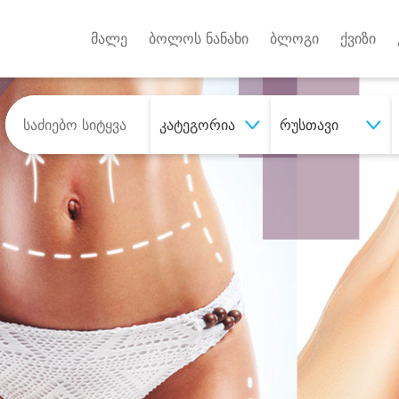
Android A
უქტებზე
მალე
ბოლოს ნანახი
ბლოგი
ქვიზი
კატეგორია
რუსთავი
შეიძინე
სასურველი მომსახურე