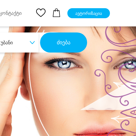
pp
Ios App
კონტაქტი
ავტორიზაცია
ძიება
უბანი
ბა
დიდი დანაზოგით