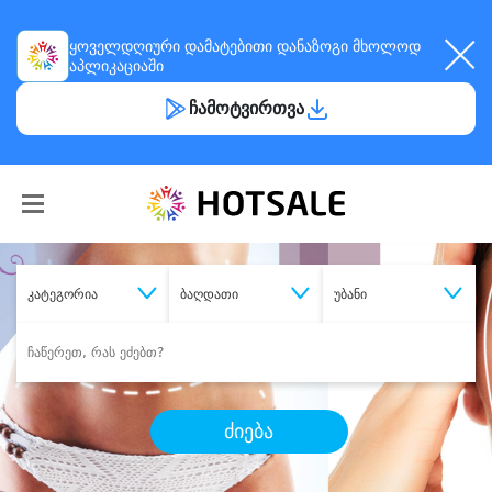
ყოველდღიური
დამატებითი დანაზოგი
მხოლოდ
აპლიკაციაში
ჩამოტვირთვა
კატეგორია
ბაღდათი
უბანი
ძიება
შეიძინე
სასურველი მომსახურება