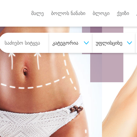
Android A
უქტებზე
მალე
ბოლოს ნანახი
ბლოგი
ქვიზი
კატეგორია
უფლისციხე
შეიძინე
სასურველი მომსახურე