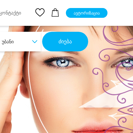
pp
Ios App
კონტაქტი
ავტორიზაცია
ძიება
უბანი
ბა
დიდი დანაზოგით