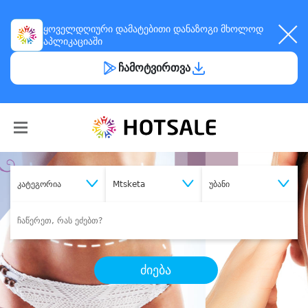
ყოველდღიური
დამატებითი დანაზოგი
მხოლოდ
აპლიკაციაში
ჩამოტვირთვა
კატეგორია
Mtsketa
უბანი
ძიება
შეიძინე
სასურველი მომსახურება