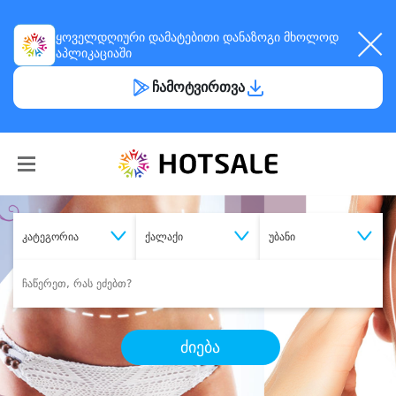
ყოველდღიური
დამატებითი დანაზოგი
მხოლოდ
აპლიკაციაში
ჩამოტვირთვა
კატეგორია
ქალაქი
უბანი
ძიება
შეიძინე
სასურველი მომსახურება