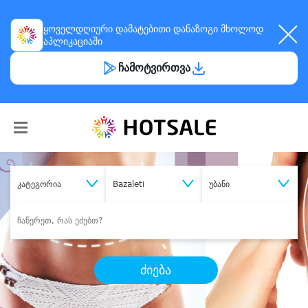
ყოველდღიური
დამატებითი დანაზოგი
მხოლოდ
აპლიკაციაში
ჩამოტვირთვა
კატეგორია
Bazaleti
უბანი
ძიება
შეიძინე
სასურველი მომსახურება