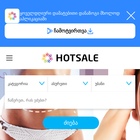
ყოველდღიური
დამატებითი დანაზოგი
მხოლოდ
აპლიკაციაში
ჩამოტვირთვა
კატეგორია
ასურეთი
უბანი
ძიება
შეიძინე
სასურველი მომსახურება