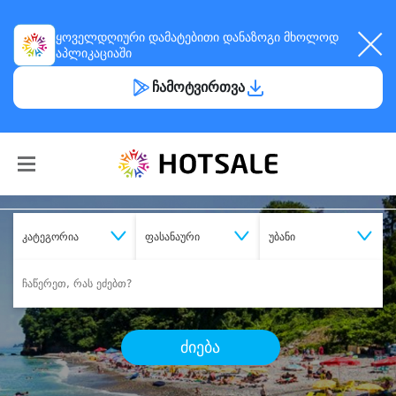
ყოველდღიური
დამატებითი დანაზოგი
მხოლოდ
აპლიკაციაში
ჩამოტვირთვა
კატეგორია
ფასანაური
უბანი
ძიება
შეიძინე
სასურველი მომსახურება