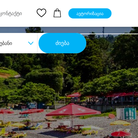
pp
Ios App
კონტაქტი
ავტორიზაცია
ძიება
უბანი
ბა
დიდი დანაზოგით