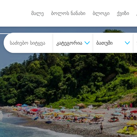
Android A
უქტებზე
მალე
ბოლოს ნანახი
ბლოგი
ქვიზი
კატეგორია
ბათუმი
შეიძინე
სასურველი მომსახურე