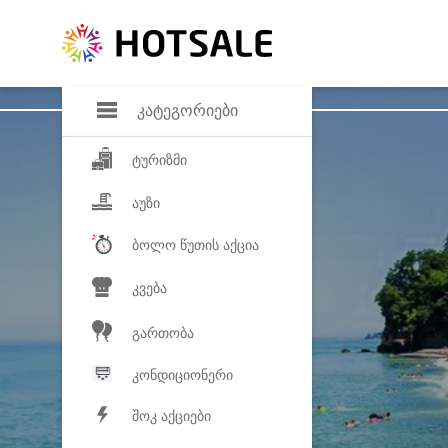
დანაზოგი
საყვარელ პროდ
კატეგორიები
ტურიზმი
აუზი
ბოლო წუთის აქცია
კვება
გართობა
კონდიციონერი
შოკ აქციები