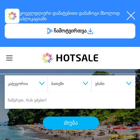
ყოველდღიური
დამატებითი დანაზოგი
მხოლოდ
აპლიკაციაში
ჩამოტვირთვა
კატეგორია
ბათუმი
უბანი
ძიება
შეიძინე
სასურველი მომსახურება