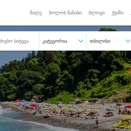
Android A
უქტებზე
მალე
ბოლოს ნანახი
ბლოგი
ქვიზი
კატეგორია
თბილისი
შეიძინე
სასურველი მომსახურე