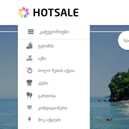
დანაზოგი
საყვარელ პროდ
კატეგორიები
ტურიზმი
აუზი
ბოლო წუთის აქცია
კვება
გართობა
კონდიციონერი
შოკ აქციები