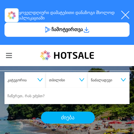
ყოველდღიური
დამატებითი დანაზოგი
მხოლოდ
აპლიკაციაში
ჩამოტვირთვა
კატეგორია
თბილისი
ნაძალადევი
ძიება
შეიძინე
სასურველი მომსახურება