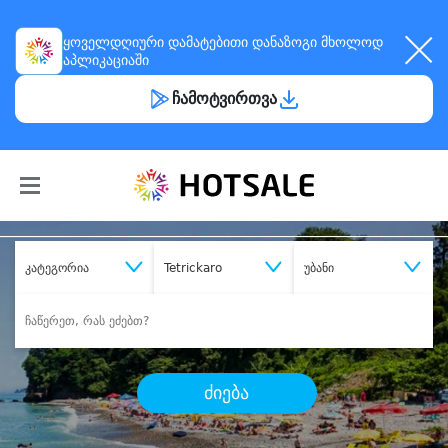
ყოველდღიური
დამატებითი დანაზოგი
მხოლოდ
აპლიკაციაში
ჩამოტვირთვა
კატეგორია
Tetrickaro
უბანი
ძიება
შეიძინე
სასურველი მომსახურება