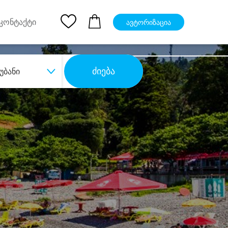
pp
Ios App
კონტაქტი
ავტორიზაცია
ძიება
უბანი
ბა
დიდი დანაზოგით