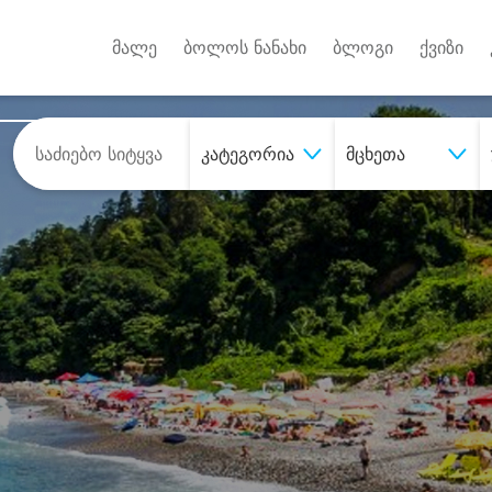
Android A
უქტებზე
მალე
ბოლოს ნანახი
ბლოგი
ქვიზი
კატეგორია
მცხეთა
შეიძინე
სასურველი მომსახურე