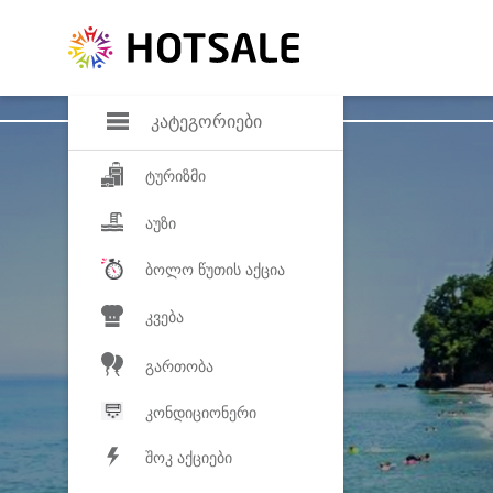
დანაზოგი
საყვარელ პროდ
კატეგორიები
ტურიზმი
აუზი
ბოლო წუთის აქცია
კვება
გართობა
კონდიციონერი
შოკ აქციები