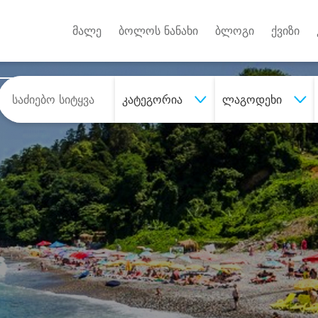
Android A
უქტებზე
მალე
ბოლოს ნანახი
ბლოგი
ქვიზი
კატეგორია
ლაგოდეხი
შეიძინე
სასურველი მომსახურე