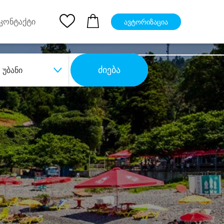
pp
Ios App
კონტაქტი
ავტორიზაცია
ძიება
უბანი
ბა
დიდი დანაზოგით