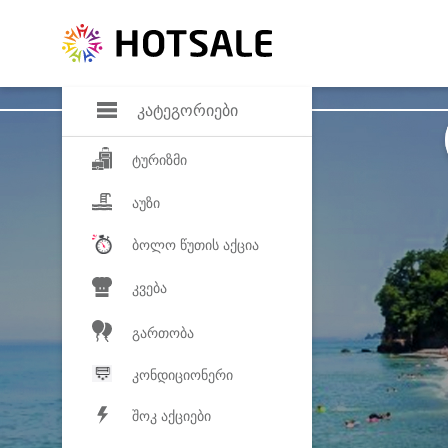
დანაზოგი
საყვარელ პროდ
კატეგორიები
ტურიზმი
აუზი
ბოლო წუთის აქცია
კვება
გართობა
კონდიციონერი
შოკ აქციები