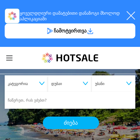
ყოველდღიური
დამატებითი დანაზოგი
მხოლოდ
აპლიკაციაში
ჩამოტვირთვა
კატეგორია
დუბაი
უბანი
ძიება
შეიძინე
სასურველი მომსახურება