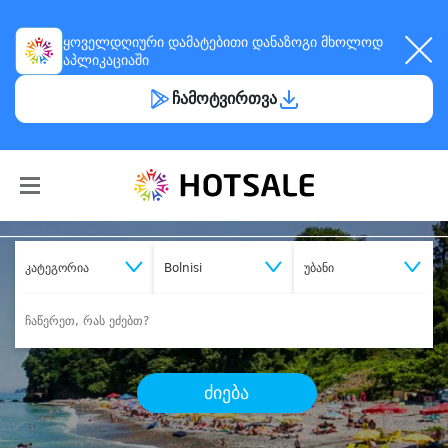
ყოველდღიური
დამატებითი დანაზოგი
მხოლოდ
აპლიკაციაში
ჩამოტვირთვა
კატეგორია
Bolnisi
უბანი
ძიება
შეიძინე
სასურველი მომსახურება