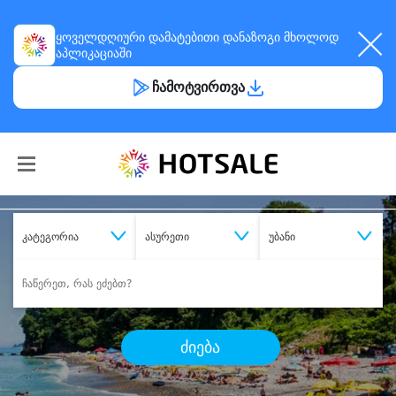
ყოველდღიური
დამატებითი დანაზოგი
მხოლოდ
აპლიკაციაში
ჩამოტვირთვა
კატეგორია
ასურეთი
უბანი
ძიება
შეიძინე
სასურველი მომსახურება