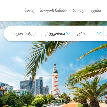
Android A
უქტებზე
მალე
ბოლოს ნანახი
ბლოგი
ქვიზი
კატეგორია
დუბაი
შეიძინე
სასურველი მომსახურე