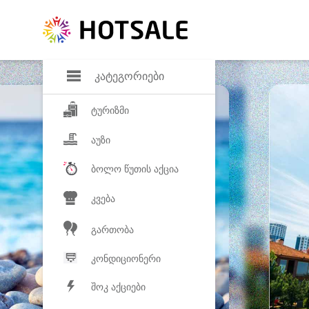
დანაზოგი
საყვარელ პროდ
კატეგორიები
ტურიზმი
აუზი
ბოლო წუთის აქცია
კვება
გართობა
კონდიციონერი
შოკ აქციები