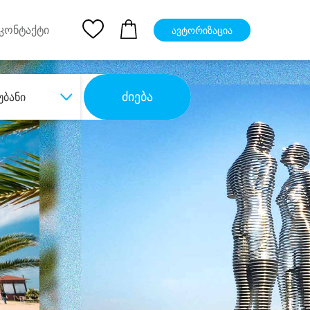
pp
Ios App
კონტაქტი
ავტორიზაცია
ძიება
უბანი
ბა
დიდი დანაზოგით