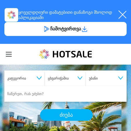
ყოველდღიური
დამატებითი დანაზოგი
მხოლოდ
აპლიკაციაში
ჩამოტვირთვა
კატეგორია
ცხვარიჭამია
უბანი
ძიება
შეიძინე
სასურველი მომსახურება