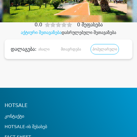
დიდი დანაზოგით
0.0
0 შეფასება
აქტიური შეთავაზება
დასრულებული შეთავაზება
დალაგება:
ახალი
მთავრდება
პოპულარული
დანა
HOTSALE
კონტაქტი
HOTSALE-ის შესახებ