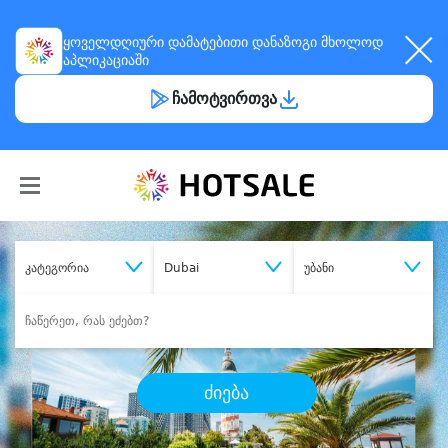
ყოველდღიური
დამატებითი დანაზოგი
მხოლოდ
აპლიკაციაში
ჩამოტვირთვა
კატეგორია
Dubai
უბანი
ძიება
შეიძინე
სასურველი მომსახურება