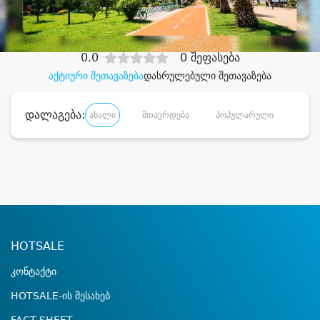
დიდი დანაზოგით
0.0
0 შეფასება
აქტიური შეთავაზება
დასრულებული შეთავაზება
დალაგება:
ახალი
მთავრდება
პოპულარული
დანა
HOTSALE
კონტაქტი
HOTSALE-ის შესახებ