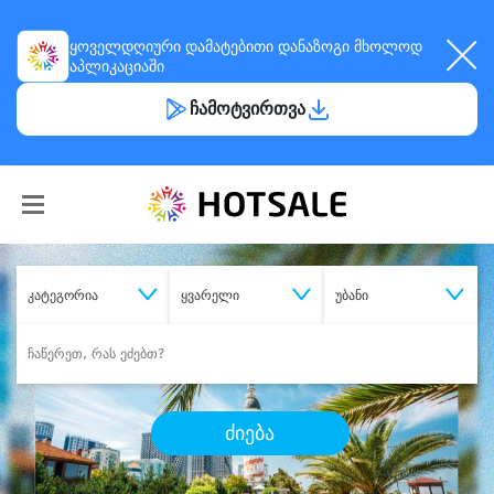
ყოველდღიური
დამატებითი დანაზოგი
მხოლოდ
აპლიკაციაში
ჩამოტვირთვა
კატეგორია
ყვარელი
უბანი
ძიება
შეიძინე
სასურველი მომსახურება