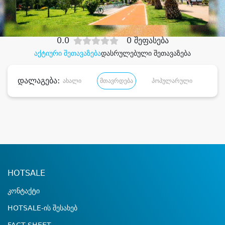
დიდი დანაზოგით
0.0
0 შეფასება
აქტიური შეთავაზება
დასრულებული შეთავაზება
დალაგება:
ახალი
მთავრდება
პოპულარული
დანა
HOTSALE
კონტაქტი
HOTSALE-ის შესახებ