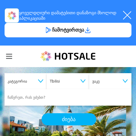
ყოველდღიური
დამატებითი დანაზოგი
მხოლოდ
აპლიკაციაში
ჩამოტვირთვა
კატეგორია
Tbilisi
ვაკე
ძიება
შეიძინე
სასურველი მომსახურება