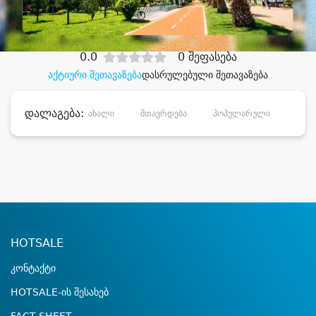
დიდი დანაზოგით
0.0
0 შეფასება
აქტიური შეთავაზება
დასრულებული შეთავაზება
დალაგება:
ახალი
მთავრდება
პოპულარული
დანა
HOTSALE
კონტაქტი
HOTSALE-ის შესახებ