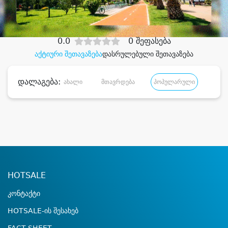
დიდი დანაზოგით
0.0
0 შეფასება
აქტიური შეთავაზება
დასრულებული შეთავაზება
დალაგება:
ახალი
მთავრდება
პოპულარული
დანა
HOTSALE
კონტაქტი
HOTSALE-ის შესახებ