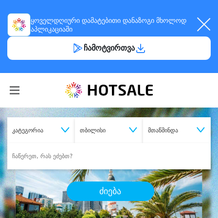
ყოველდღიური
დამატებითი დანაზოგი
მხოლოდ
აპლიკაციაში
ჩამოტვირთვა
კატეგორია
თბილისი
მთაწმინდა
ძიება
შეიძინე
სასურველი მომსახურება