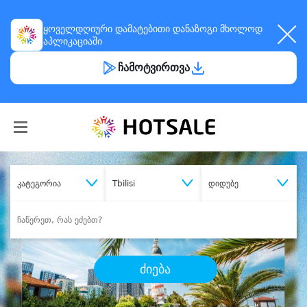
ყოველდღიური
დამატებითი დანაზოგი
მხოლოდ
აპლიკაციაში
ჩამოტვირთვა
კატეგორია
Tbilisi
დიდუბე
ძიება
შეიძინე
სასურველი მომსახურება