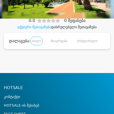
დიდი დანაზოგით
0.0
0 შეფასება
აქტიური შეთავაზება
დასრულებული შეთავაზება
დალაგება:
ახალი
მთავრდება
პოპულარული
დანა
HOTSALE
კონტაქტი
HOTSALE-ის შესახებ