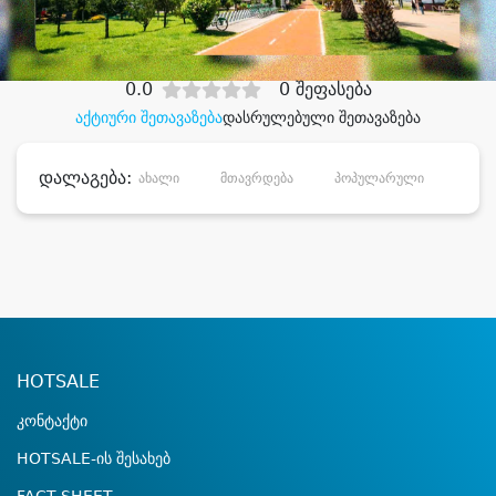
დიდი დანაზოგით
0.0
0 შეფასება
აქტიური შეთავაზება
დასრულებული შეთავაზება
დალაგება:
ახალი
მთავრდება
პოპულარული
დანა
HOTSALE
კონტაქტი
HOTSALE-ის შესახებ