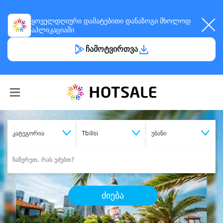
ყოველდღიური
დამატებითი დანაზოგი
მხოლოდ
აპლიკაციაში
ჩამოტვირთვა
კატეგორია
Tbilisi
უბანი
ძიება
შეიძინე
სასურველი მომსახურება