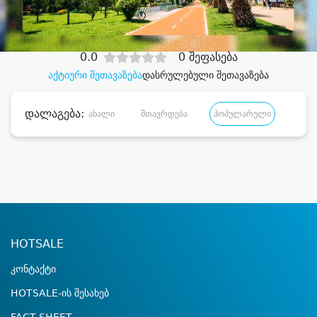
დიდი დანაზოგით
0.0
0 შეფასება
აქტიური შეთავაზება
დასრულებული შეთავაზება
დალაგება:
ახალი
მთავრდება
პოპულარული
დანა
HOTSALE
კონტაქტი
HOTSALE-ის შესახებ