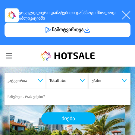
ყოველდღიური
დამატებითი დანაზოგი
მხოლოდ
აპლიკაციაში
ჩამოტვირთვა
კატეგორია
Tskaltubo
უბანი
ძიება
შეიძინე
სასურველი მომსახურება