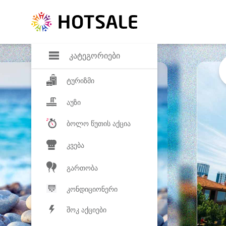
დანაზოგი
საყვარელ პროდ
კატეგორიები
ტურიზმი
აუზი
ბოლო წუთის აქცია
კვება
გართობა
კონდიციონერი
შოკ აქციები