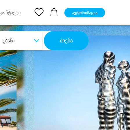
pp
Ios App
კონტაქტი
ავტორიზაცია
ძიება
უბანი
ბა
დიდი დანაზოგით