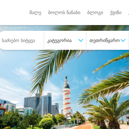
Android A
უქტებზე
მალე
ბოლოს ნანახი
ბლოგი
ქვიზი
კატეგორია
თეთრიწყარო
შეიძინე
სასურველი მომსახურე