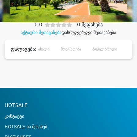
დიდი დანაზოგით
0.0
0 შეფასება
აქტიური შეთავაზება
დასრულებული შეთავაზება
დალაგება:
ახალი
მთავრდება
პოპულარული
დანა
HOTSALE
კონტაქტი
HOTSALE-ის შესახებ