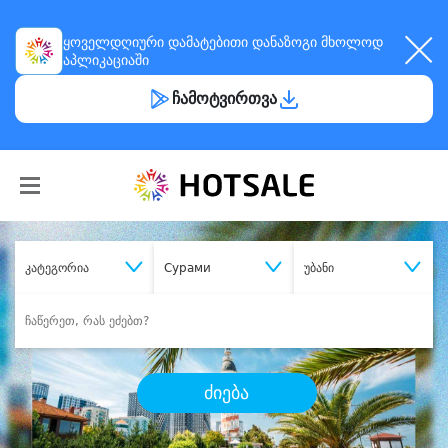
ყოველდღიური
დამატებითი დანაზოგი
მხოლოდ
აპლიკაციაში
ჩამოტვირთვა
კატეგორია
Сурами
უბანი
ძიება
შეიძინე
სასურველი მომსახურება