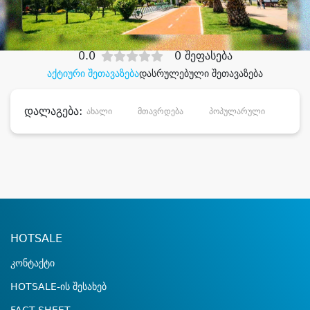
დიდი დანაზოგით
0.0
0 შეფასება
აქტიური შეთავაზება
დასრულებული შეთავაზება
დალაგება:
ახალი
მთავრდება
პოპულარული
დანა
HOTSALE
კონტაქტი
HOTSALE-ის შესახებ