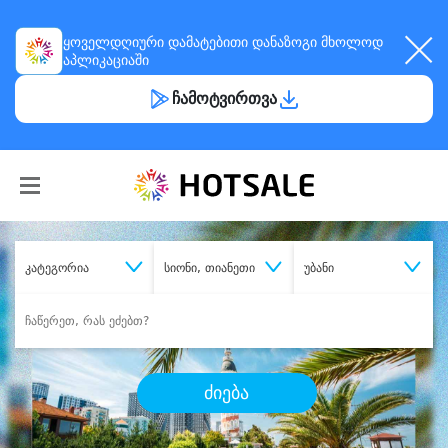
ყოველდღიური
დამატებითი დანაზოგი
მხოლოდ
აპლიკაციაში
ჩამოტვირთვა
კატეგორია
სიონი, თიანეთი
უბანი
ძიება
შეიძინე
სასურველი მომსახურება