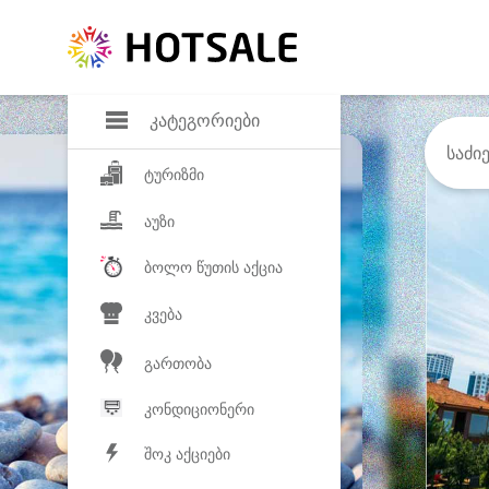
დანაზოგი
საყვარელ პროდ
კატეგორიები
ტურიზმი
აუზი
ბოლო წუთის აქცია
კვება
გართობა
კონდიციონერი
შოკ აქციები