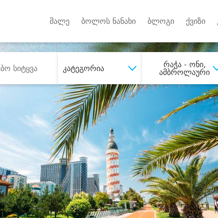
Android A
უქტებზე
მალე
ბოლოს ნანახი
ბლოგი
ქვიზი
რაჭა - ონი,
კატეგორია
ამბროლაური
შეიძინე
სასურველი მომსახურე