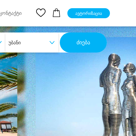
pp
Ios App
კონტაქტი
ავტორიზაცია
ძიება
უბანი
ბა
დიდი დანაზოგით