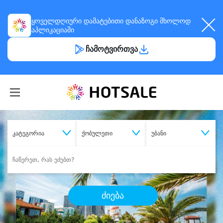
ყოველდღიური
დამატებითი დანაზოგი
მხოლოდ
აპლიკაციაში
ჩამოტვირთვა
კატეგორია
ქობულეთი
უბანი
ძიება
შეიძინე
სასურველი მომსახურება