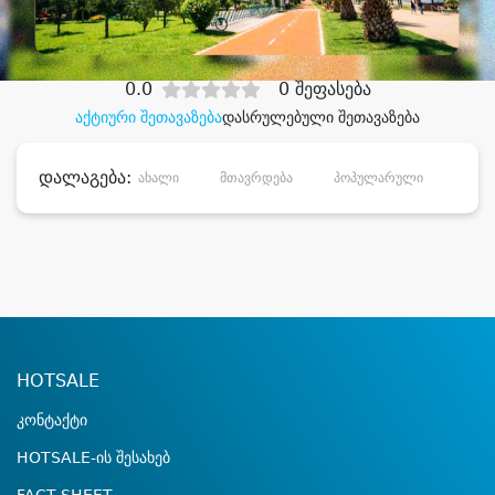
დიდი დანაზოგით
0.0
0 შეფასება
აქტიური შეთავაზება
დასრულებული შეთავაზება
დალაგება:
ახალი
მთავრდება
პოპულარული
დანა
HOTSALE
კონტაქტი
HOTSALE-ის შესახებ