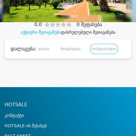
დიდი დანაზოგით
0.0
0 შეფასება
აქტიური შეთავაზება
დასრულებული შეთავაზება
დალაგება:
ახალი
მთავრდება
პოპულარული
დანა
HOTSALE
კონტაქტი
HOTSALE-ის შესახებ