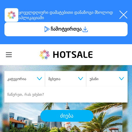
ყოველდღიური
დამატებითი დანაზოგი
მხოლოდ
აპლიკაციაში
ჩამოტვირთვა
კატეგორია
მცხეთა
უბანი
ძიება
შეიძინე
სასურველი მომსახურება