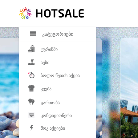
დანაზოგი
საყვარელ პროდ
კატეგორიები
ტურიზმი
აუზი
ბოლო წუთის აქცია
კვება
გართობა
კონდიციონერი
შოკ აქციები