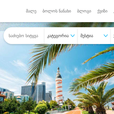
Android A
უქტებზე
მალე
ბოლოს ნანახი
ბლოგი
ქვიზი
კატეგორია
მესტია
შეიძინე
სასურველი მომსახურე