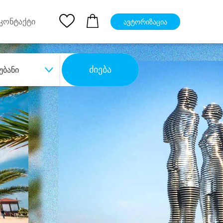
pp
Ios App
კონტაქტი
ავტორიზაცია
ძიება
უბანი
ბა
დიდი დანაზოგით