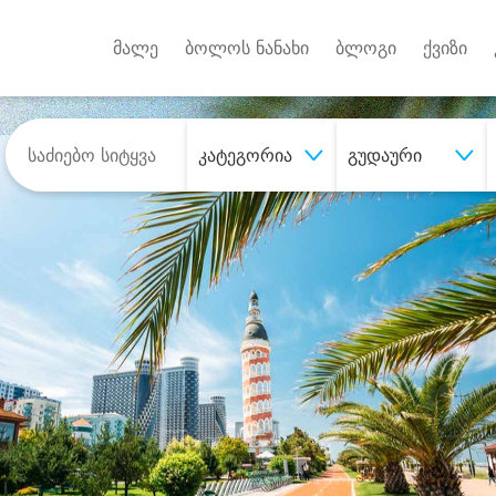
Android A
უქტებზე
მალე
ბოლოს ნანახი
ბლოგი
ქვიზი
კატეგორია
გუდაური
შეიძინე
სასურველი მომსახურე