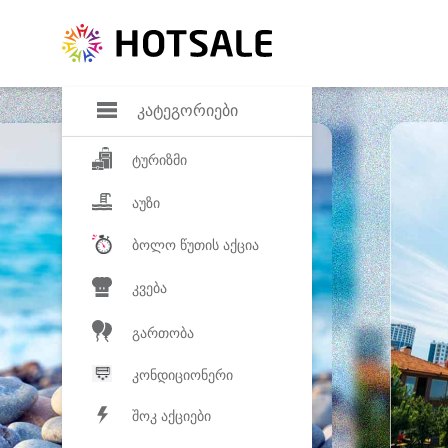
დანაზოგი
საყვარელ პროდ
კატეგორიები
ტურიზმი
აუზი
ბოლო წუთის აქცია
კვება
გართობა
კონდიციონერი
შოკ აქციები