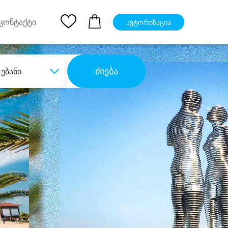
pp
Ios App
კონტაქტი
ავტორიზაცია
ძიება
უბანი
ბა
დიდი დანაზოგით