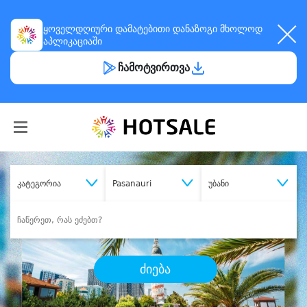
ყოველდღიური
დამატებითი დანაზოგი
მხოლოდ
აპლიკაციაში
ჩამოტვირთვა
კატეგორია
Pasanauri
უბანი
ძიება
შეიძინე
სასურველი მომსახურება