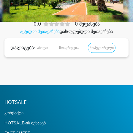
დიდი დანაზოგით
0.0
0 შეფასება
აქტიური შეთავაზება
დასრულებული შეთავაზება
დალაგება:
ახალი
მთავრდება
პოპულარული
დანა
HOTSALE
კონტაქტი
HOTSALE-ის შესახებ