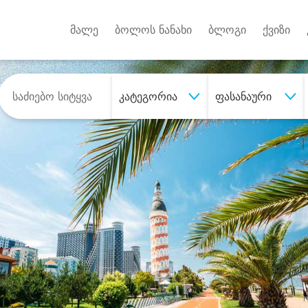
Android A
უქტებზე
მალე
ბოლოს ნანახი
ბლოგი
ქვიზი
კატეგორია
ფასანაური
შეიძინე
სასურველი მომსახურე