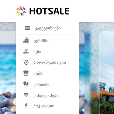
დანაზოგი
საყვარელ პროდ
კატეგორიები
ტურიზმი
აუზი
ბოლო წუთის აქცია
კვება
გართობა
კონდიციონერი
შოკ აქციები