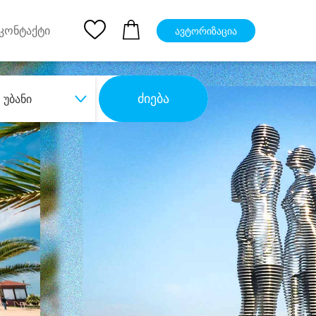
pp
Ios App
კონტაქტი
ავტორიზაცია
ძიება
უბანი
ბა
დიდი დანაზოგით