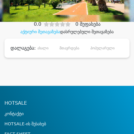
დიდი დანაზოგით
0.0
0 შეფასება
აქტიური შეთავაზება
დასრულებული შეთავაზება
დალაგება:
ახალი
მთავრდება
პოპულარული
დანა
HOTSALE
კონტაქტი
HOTSALE-ის შესახებ