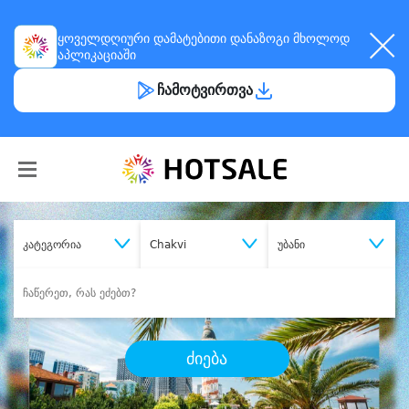
ყოველდღიური
დამატებითი დანაზოგი
მხოლოდ
აპლიკაციაში
ჩამოტვირთვა
კატეგორია
Chakvi
უბანი
ძიება
შეიძინე
სასურველი მომსახურება