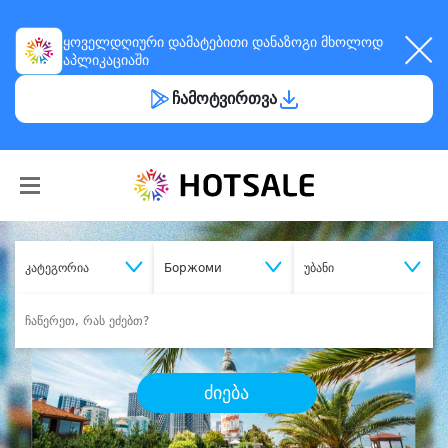
ყოველდღიური
დამატებითი დანაზოგი
მხოლოდ
აპლიკაციაში
ჩამოტვირთვა
კატეგორია
Боржоми
უბანი
ძიება
შეიძინე
სასურველი მომსახურება