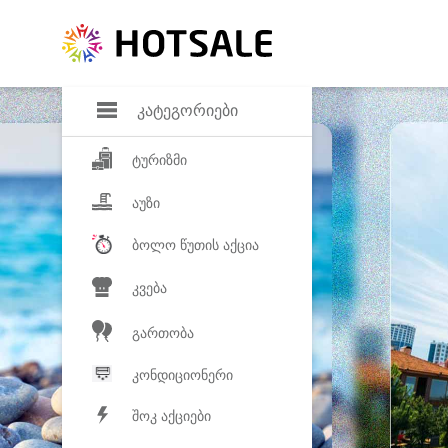
დანაზოგი
საყვარელ პროდ
კატეგორიები
ტურიზმი
აუზი
ბოლო წუთის აქცია
კვება
გართობა
კონდიციონერი
შოკ აქციები