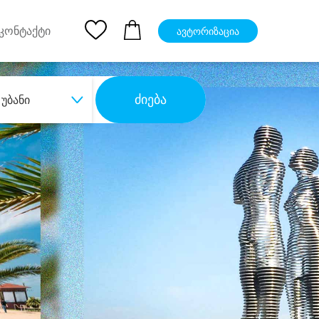
pp
Ios App
კონტაქტი
ავტორიზაცია
ძიება
უბანი
ბა
დიდი დანაზოგით