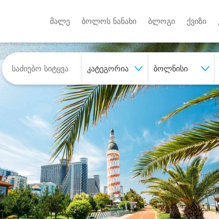
Android A
უქტებზე
მალე
ბოლოს ნანახი
ბლოგი
ქვიზი
კატეგორია
ბოლნისი
შეიძინე
სასურველი მომსახურე